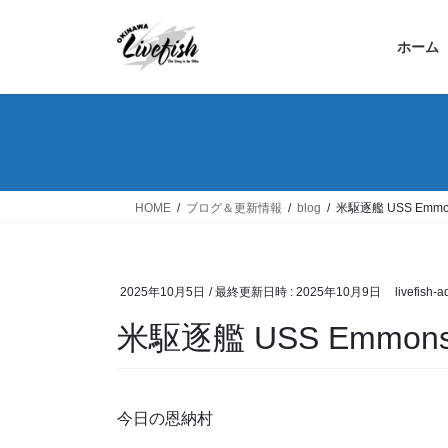
コ
ナ
ン
ビ
ホーム
テ
ゲ
ン
ー
ツ
シ
へ
ョ
ス
ン
キ
に
ッ
移
HOME
ブログ＆更新情報
blog
米駆逐艦 USS Em
プ
動
2025年10月5日
/ 最終更新日時 :
2025年10月9日
livefish-
米駆逐艦 USS Emm
今日の恩納村