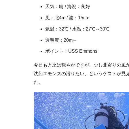
天気：晴 / 海況：良好
風：北4m / 波：15cm
気温：32℃ / 水温：27℃～30℃
透明度：20m～
ポイント：USS Emmons
今日も万座は穏やかですが、少し北寄りの風
沈船エモンズの潜りたい、というゲストが見
た。