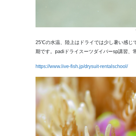
25℃の水温、陸上はドライでは少し暑い感じ
期です。padiドライスーツダイバーsp講習
https://www.live-fish.jp/drysuit-rentalschool/