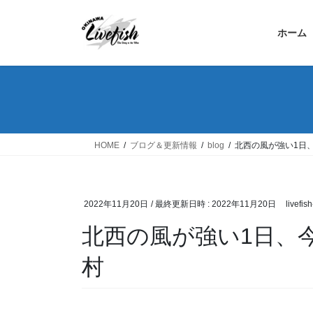
コ
ナ
ン
ビ
ホーム
テ
ゲ
ン
ー
ツ
シ
へ
ョ
ス
ン
キ
に
ッ
移
HOME
ブログ＆更新情報
blog
北西の風が強い1日
プ
動
2022年11月20日
/ 最終更新日時 :
2022年11月20日
livefis
北西の風が強い1日、
村