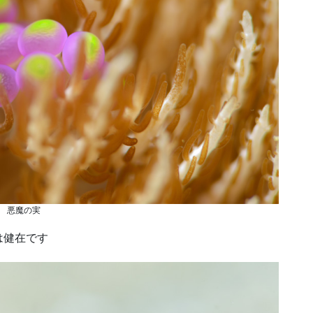
悪魔の実
は健在です