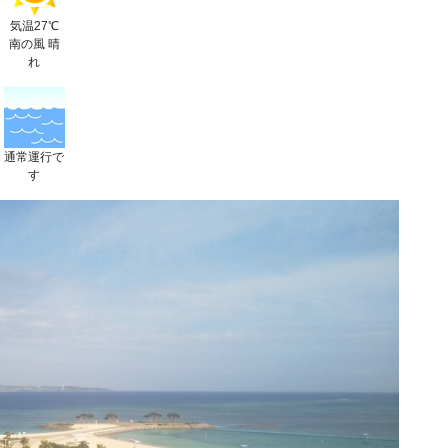
気温27℃
南の風 晴
れ
通常運行で
す