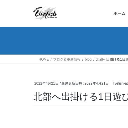
コ
ナ
ン
ビ
ホーム
テ
ゲ
ン
ー
ツ
シ
へ
ョ
ス
ン
キ
に
ッ
移
HOME
ブログ＆更新情報
blog
北部へ出掛ける1日
プ
動
2022年4月21日
/ 最終更新日時 :
2022年4月21日
livefish-
北部へ出掛ける1日遊