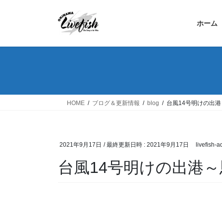
コ
ナ
ン
ビ
ホーム
テ
ゲ
ン
ー
ツ
シ
へ
ョ
ス
ン
キ
に
ッ
移
HOME
ブログ＆更新情報
blog
台風14号明けの出
プ
動
2021年9月17日
/ 最終更新日時 :
2021年9月17日
livefish-
台風14号明けの出港