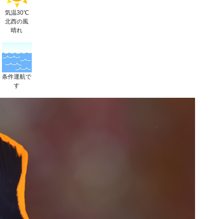
気温30℃
北西の風
晴れ
条件運航で
す